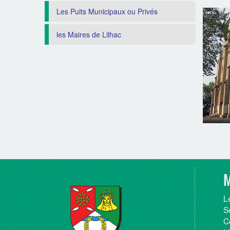
Les Puits Municipaux ou Privés
les Maires de Lilhac
M
L
S
C