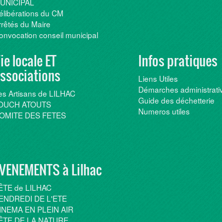
UNICIPAL
élibérations du CM
rrêtés du Maire
onvocation conseil municipal
ie locale ET
Infos pratiques
ssociations
Liens Utiles
Démarches administrati
es Artisans de LILHAC
Guide des déchetterie
OUCH ATOUTS
Numeros utiles
OMITE DES FETES
VENEMENTS à Lilhac
ÊTE de LILHAC
ENDREDI DE L'ETE
INEMA EN PLEIN AIR
ÊTE DE LA NATURE