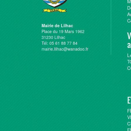
M
D
A
C
Mairie de Lilhac
Place du 19 Mars 1962
V
31230 Lilhac
a
Tél: 05 61 88 77 84
mairie.lilhac@wanadoo.fr
L
T
C
E
F
V
C
F