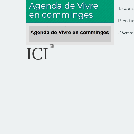
Agenda de Vivre
Je vous 
en comminges
Bien fi
Gilber
ICI