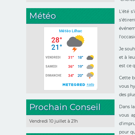
L'été s
Météo
s'étire
événeme
l'occasi
Je souha
et à le
est ce 
Cette b
vous hy
des plus
Prochain Conseil
Dans la
vous ap
Vendredi 10 juillet à 21h
d'impru
pour qu