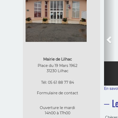
r
e
v
i
o
u
s
Mairie de Lilhac
Place du 19 Mars 1962
31230 Lilhac
Tél: 05 61 88 77 84
En savoir
Formulaire de contact
L
Ouverture le mardi
14h00 à 17h00
Chères 