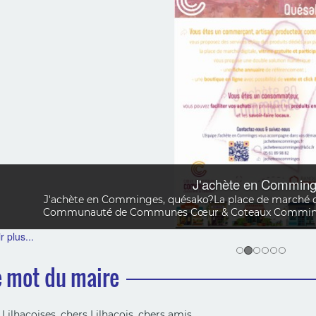
J'achète en Commin
J'achète en Comminges, quésako?La place de marché dig
Communauté de Communes Cœur & Coteaux Comminges 
 plus...
e mot du maire
Lilhacoises, chers Lilhacois, chers amis,