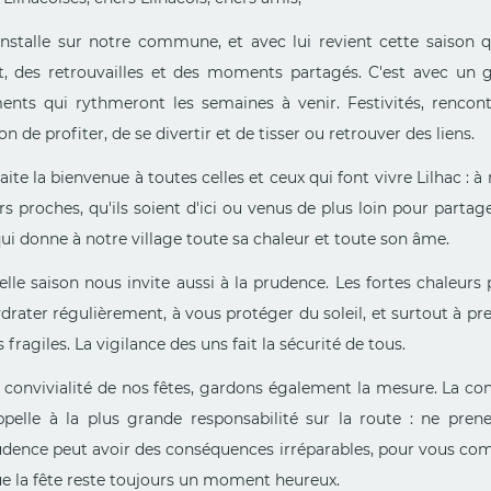
'installe sur notre commune, et avec lui revient cette saison 
nt, des retrouvailles et des moments partagés. C'est avec un 
nts qui rythmeront les semaines à venir. Festivités, rencontr
on de profiter, de se divertir et de tisser ou retrouver des liens.
ite la bienvenue à toutes celles et ceux qui font vivre Lilhac : à 
urs proches, qu'ils soient d'ici ou venus de plus loin pour par
qui donne à notre village toute sa chaleur et toute son âme.
elle saison nous invite aussi à la prudence. Les fortes chaleur
drater régulièrement, à vous protéger du soleil, et surtout à pre
 fragiles. La vigilance des uns fait la sécurité de tous.
 convivialité de nos fêtes, gardons également la mesure. La con
pelle à la plus grande responsabilité sur la route : ne pre
dence peut avoir des conséquences irréparables, pour vous comme
e la fête reste toujours un moment heureux.