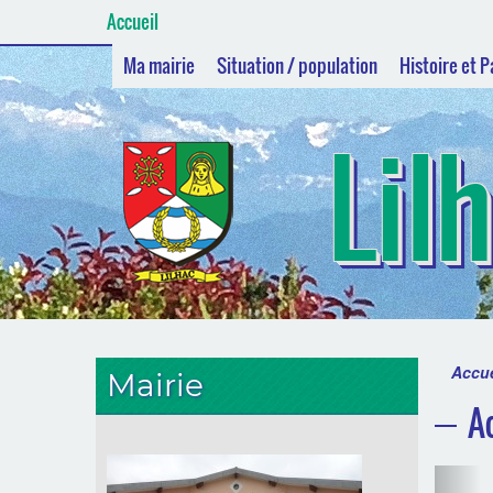
Accueil
Ma mairie
Situation / population
Histoire et 
Lil
Accue
Mairie
A
P