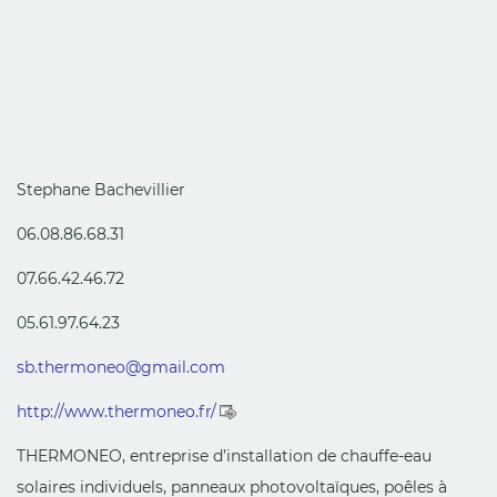
Stephane Bachevillier
06.08.86.68.31
07.66.42.46.72
05.61.97.64.23
sb.thermoneo
@
gmail.com
http://www.thermoneo.fr/
THERMONEO, entreprise d’installation de chauffe-eau
solaires individuels, panneaux photovoltaïques, poêles à