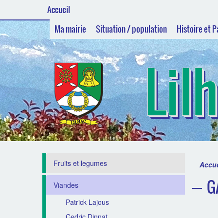
Accueil
Ma mairie
Situation / population
Histoire et 
Lil
Fruits et legumes
Accue
G
Viandes
Patrick Lajous
Cedric Dinnat