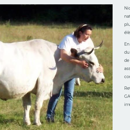
Nic
nat
pl
él
En
du
de 
ass
co
Re
GA
ir