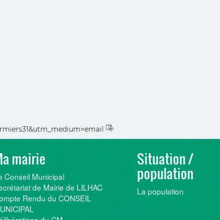
ermiers31&utm_medium=email
a mairie
Situation /
population
e Conseil Municipal
ecrétariat de Mairie de LILHAC
La population
ompte Rendu du CONSEIL
UNICIPAL
élibérations du CM