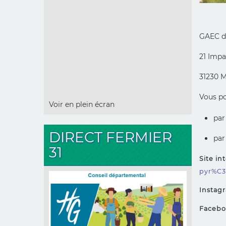
GAEC d
21 Impa
31230
Vous po
Voir en plein écran
par
DIRECT FERMIER
par
31
Site in
pyr%C
Instagr
Faceboo