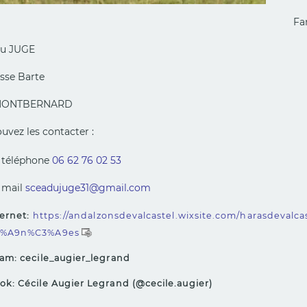
Fa
u JUGE
sse Barte
 MONTBERNARD
uvez les contacter :
 téléphone
06 62 76 02 53
 mail
sceadujuge31
@
gmail.com
ternet:
https://andalzonsdevalcastel.wixsite.com/harasdeval
3%A9n%C3%A9es
am: cecile_augier_legrand
k: Cécile Augier Legrand (@cecile.augier)