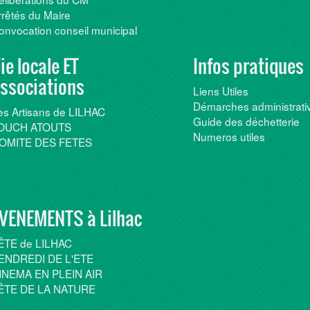
rrêtés du Maire
onvocation conseil municipal
ie locale ET
Infos pratiques
ssociations
Liens Utiles
Démarches administrati
es Artisans de LILHAC
Guide des déchetterie
OUCH ATOUTS
Numeros utiles
OMITE DES FETES
VENEMENTS à Lilhac
ÊTE de LILHAC
ENDREDI DE L'ETE
INEMA EN PLEIN AIR
ÊTE DE LA NATURE