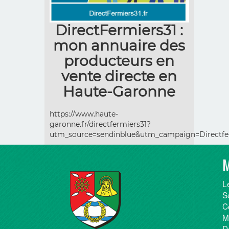
DirectFermiers31 :
mon annuaire des
producteurs en
vente directe en
Haute-Garonne
https://www.haute-
garonne.fr/directfermiers31?
utm_source=sendinblue&utm_campaign=Directf
M
L
S
C
M
D