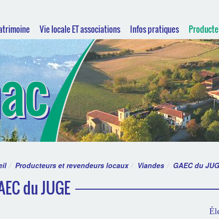
Patrimoine
Vie locale ET associations
Infos pratiques
Producte
hac
il
Producteurs et revendeurs locaux
Viandes
GAEC du JU
AEC du JUGE
Él