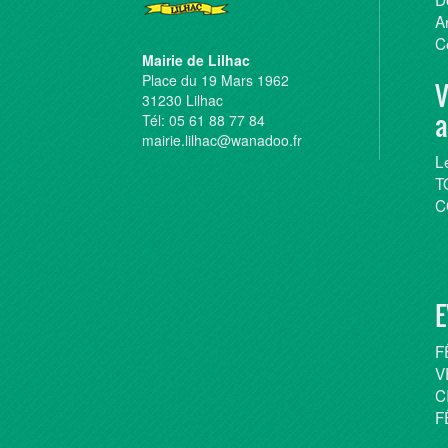
A
C
Mairie de Lilhac
Place du 19 Mars 1962
V
31230 Lilhac
a
Tél: 05 61 88 77 84
mairie.lilhac@wanadoo.fr
L
T
C
E
F
V
C
F