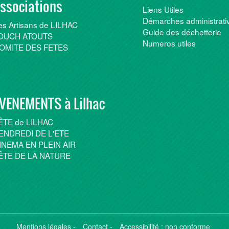
ssociations
Liens Utiles
Démarches administrati
es Artisans de LILHAC
Guide des déchetterie
OUCH ATOUTS
Numeros utiles
OMITE DES FETES
VENEMENTS à Lilhac
ÊTE de LILHAC
ENDREDI DE L'ETE
INEMA EN PLEIN AIR
ÊTE DE LA NATURE
Mentions légales
-
Contact
-
Accessibilité : non conforme