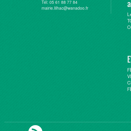
a
Tél: 05 61 88 77 84
mairie.lilhac@wanadoo.fr
L
T
C
E
F
V
C
F