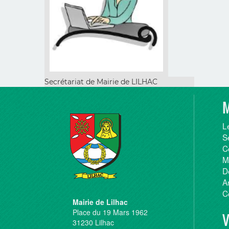
Secrétariat de Mairie de LILHAC
M
L
S
C
M
D
A
C
Mairie de Lilhac
Place du 19 Mars 1962
V
31230 Lilhac