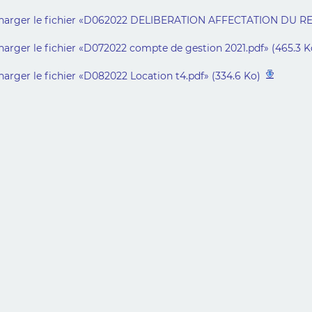
harger le fichier «D062022 DELIBERATION AFFECTATION DU RES
harger le fichier «D072022 compte de gestion 2021.pdf» (465.3 K
harger le fichier «D082022 Location t4.pdf» (334.6 Ko)